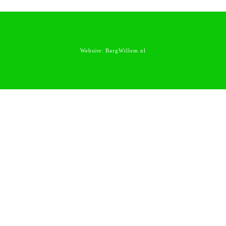
Website:
BargWillem.nl