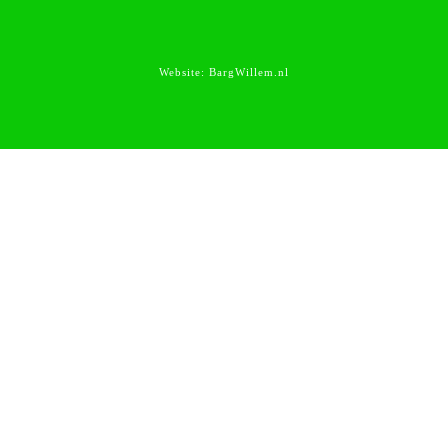
Website:
BargWillem.nl